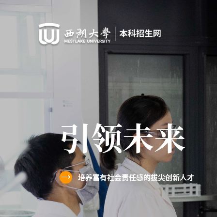
师从鸿
国际一流师资队伍